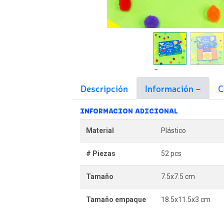
Descripción
Información
C
INFORMACION ADICIONAL
Material
Plástico
# Piezas
52 pcs
Tamaño
7.5x7.5 cm
Tamaño empaque
18.5x11.5x3 cm