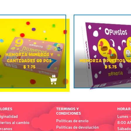
MEMORIA NUMEROS Y
CANTIDADES 60 PCS
MEMORIA OPUESTOS 40
$ 7.75
$ 5.75
LORES
TERMINOS Y
HORAR
CONDICIONES
iginalidad
Lunes -
Políticas de envío
iertos al cambio
8:00 A
Políticas de devolución
rcanos
Sábado