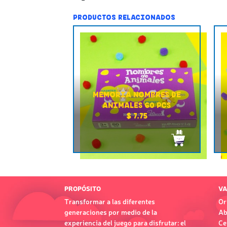
PRODUCTOS RELACIONADOS
MEMORIA NOMBRES DE
ANIMALES 60 PCS
$ 7.75
PROPÓSITO
VA
Transformar a las diferentes
Or
generaciones por medio de la
Ab
experiencia del juego para disfrutar: el
Ce