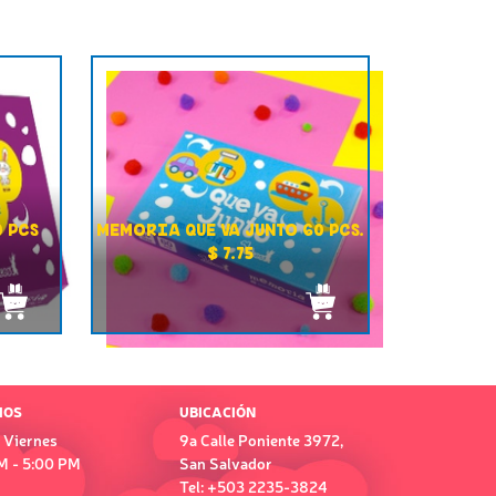
 PCS
MEMORIA QUE VA JUNTO 60 PCS.
$ 7.75
IOS
UBICACIÓN
 Viernes
9a Calle Poniente 3972,
M - 5:00 PM
San Salvador
Tel: +503 2235-3824