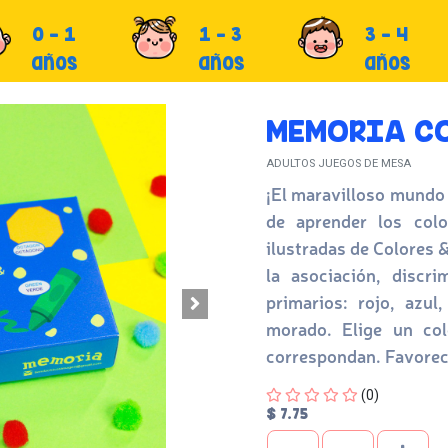
0 - 1
1 - 3
3 - 4
años
años
años
MEMORIA CO
ADULTOS JUEGOS DE MESA
¡El maravilloso mundo 
de aprender los colo
ilustradas de Colores 
la asociación, discr
primarios: rojo, azul
morado. Elige un col
correspondan. Favorec
Four out of Five Stars
(0)
$ 7.75