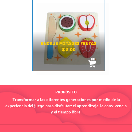
ENCAJE MITADES FRUTAS
$ 8.00
PROPÓSITO
Transformar a las diferentes generaciones por medio de la
experiencia del juego para disfrutar: el aprendizaje, la convivencia
y el tiempo libre.