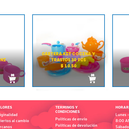
CARTERA KIT COCINA Y
INI
TRASTOS 30 PCS
$ 10.50
LORES
TERMINOS Y
HORAR
CONDICIONES
iginalidad
Lunes -
Políticas de envío
iertos al cambio
8:00 A
Políticas de devolución
rcanos
Sábado