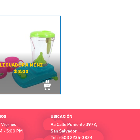
LICUADORA MINI
$ 8.00
IOS
UBICACIÓN
 Viernes
9a Calle Poniente 3972,
M - 5:00 PM
San Salvador
Tel: +503 2235-3824