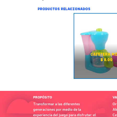
PRODUCTOS RELACIONADOS
CAFETERA M
$ 8.00
PROPÓSITO
VA
Transformar a las diferentes
Or
generaciones por medio de la
Ab
experiencia del juego para disfrutar: el
Ce