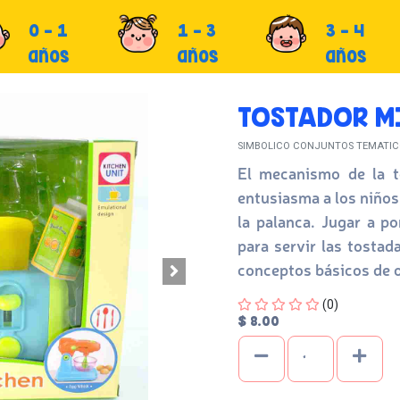
0 - 1
1 - 3
3 - 4
años
años
años
TOSTADOR M
SIMBOLICO CONJUNTOS TEMATIC
El mecanismo de la t
entusiasma a los niños,
la palanca. Jugar a po
para servir las tosta
conceptos básicos de 
Four out of Five Stars
(0)
$ 8.00