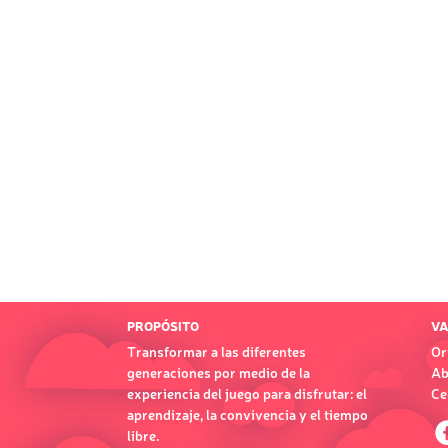
PROPÓSITO
VA
Transformar a las diferentes
Or
generaciones por medio de la
Ab
experiencia del juego para disfrutar: el
Ce
aprendizaje, la convivencia y el tiempo
libre.