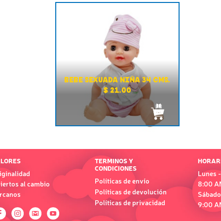
BEBE SEXUADA NIÑA 34 CMS.
$ 21.00
LORES
TERMINOS Y
HORAR
CONDICIONES
iginalidad
Lunes -
Políticas de envío
iertos al cambio
8:00 A
Políticas de devolución
rcanos
Sábado
Políticas de privacidad
9:00 A