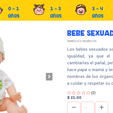
0 - 1
1 - 3
3 - 4
años
años
años
BEBE SEXUAD
SIMBOLICO MUÑECOS
Los bebes sexuados so
igualdad, ya que el 
cambiarles el pañal, pe
hace papá o mamá y les
nombres de los órgano
a cuidar y respetar su 
Four out of Five Stars
(0)
$ 21.00