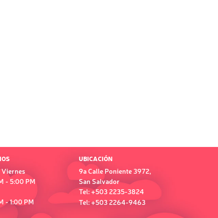
IOS
UBICACIÓN
 Viernes
9a Calle Poniente 3972,
M - 5:00 PM
San Salvador
Tel: +503 2235-3824
M - 1:00 PM
Tel: +503 2264-9463