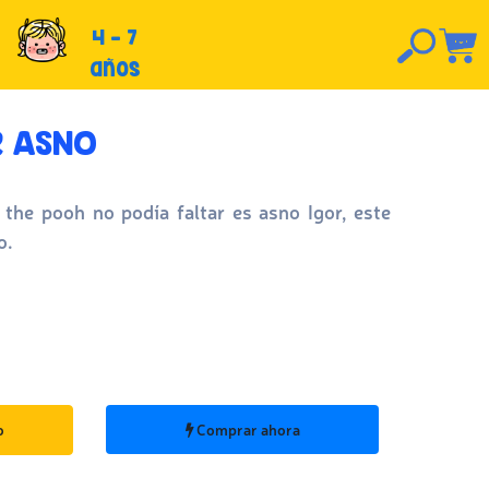
4 - 7
años
R ASNO
 the pooh no podía faltar es asno Igor, este
o.
o
Comprar ahora