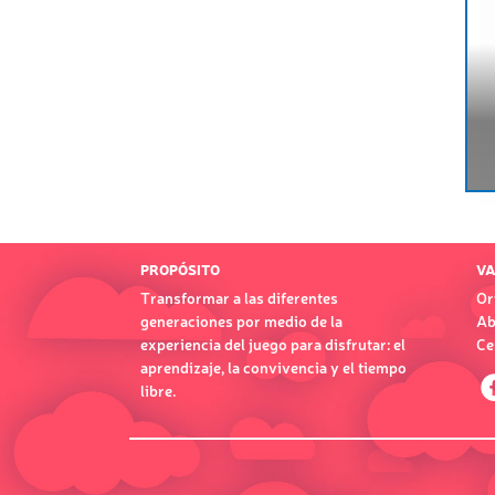
PROPÓSITO
VA
Transformar a las diferentes
Or
generaciones por medio de la
Ab
experiencia del juego para disfrutar: el
Ce
aprendizaje, la convivencia y el tiempo
libre.