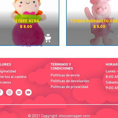
TITERE NIÑA
TITERE PUERQUITO CE
$ 8.00
$ 5.00
LORES
TERMINOS Y
HORAR
CONDICIONES
iginalidad
Lunes -
Políticas de envío
iertos al cambio
8:00 A
Políticas de devolución
rcanos
Sábado
Políticas de privacidad
9:00 A
© 2021 Copyright:
chicosimagen.com