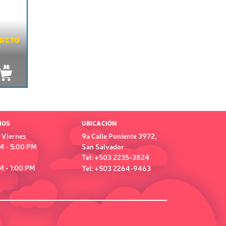
RDITO
IOS
UBICACIÓN
 Viernes
9a Calle Poniente 3972,
M - 5:00 PM
San Salvador
Tel: +503 2235-3824
M - 1:00 PM
Tel: +503 2264-9463