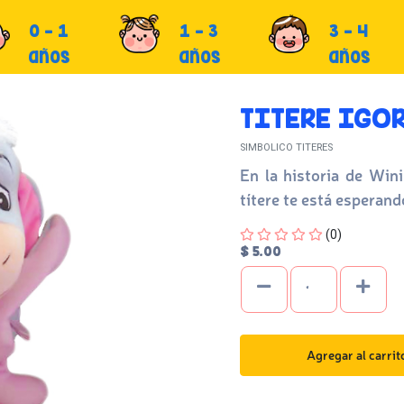
0 - 1
1 - 3
3 - 4
años
años
años
TITERE IGO
SIMBOLICO TITERES
En la historia de Wini
títere te está esperand
Four out of Five Stars
(0)
$ 5.00
Agregar al carrit