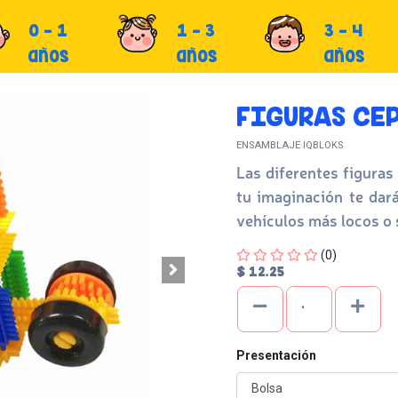
0 - 1
1 - 3
3 - 4
años
años
años
FIGURAS CEP
ENSAMBLAJE IQBLOKS
Las diferentes figuras 
tu imaginación te dará
vehículos más locos o s
Four out of Five Stars
(0)
$ 12.25
Presentación