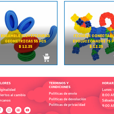
ENSAMBLE FLEXIFIGURAS
FIGURAS CONECTABL
GEOMETRICAS 55 PCS
EVOLUCIONADAS 75 P
$ 12.25
$ 12.25
LORES
TERMINOS Y
HORAR
CONDICIONES
iginalidad
Lunes -
Políticas de envío
iertos al cambio
8:00 A
Políticas de devolución
rcanos
Sábado
Políticas de privacidad
9:00 A