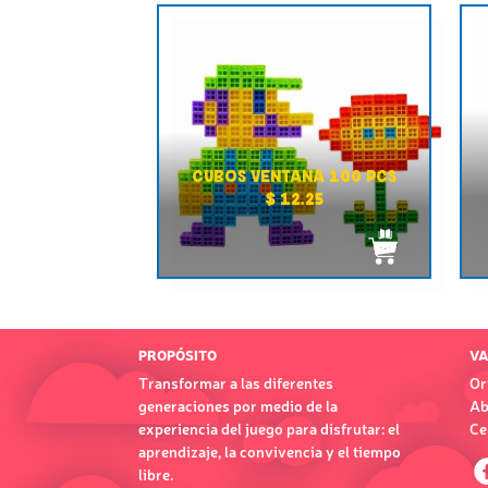
CUBOS VENTANA 100 PCS
$ 12.25
PROPÓSITO
VA
Transformar a las diferentes
Or
generaciones por medio de la
Ab
experiencia del juego para disfrutar: el
Ce
aprendizaje, la convivencia y el tiempo
libre.