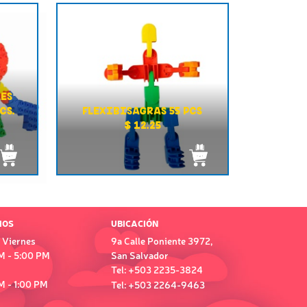
ES
CS.
FLEXIBISAGRAS 55 PCS
$ 12.25
IOS
UBICACIÓN
 Viernes
9a Calle Poniente 3972,
M - 5:00 PM
San Salvador
Tel: +503 2235-3824
M - 1:00 PM
Tel: +503 2264-9463