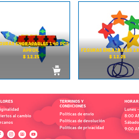
GURAS ENGRAPABLES 140 PCS
APROX.
FIGURAS ENLAZABLES 18
$ 12.25
$ 12.25
LORES
TERMINOS Y
HORAR
CONDICIONES
iginalidad
Lunes -
Políticas de envío
iertos al cambio
8:00 A
Políticas de devolución
rcanos
Sábado
Políticas de privacidad
9:00 A