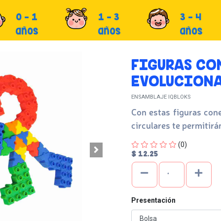
0 - 1
1 - 3
3 - 4
años
años
años
FIGURAS CO
EVOLUCIONA
ENSAMBLAJE IQBLOKS
Con estas figuras con
circulares te permitirá
Four out of Five Stars
(0)
$ 12.25
Presentación