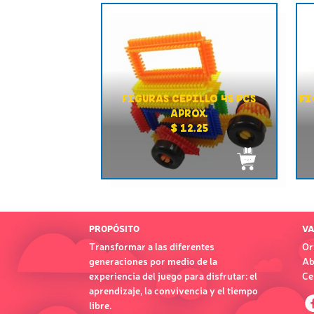
FIGURAS CEPILLO 45 PCS
FI
APROX.
$ 12.25
PROPÓSITO
VA
Transformar a las diferentes
Or
generaciones por medio de la
Ab
experiencia del juego para disfrutar: el
Ce
aprendizaje, la convivencia y el tiempo
libre.