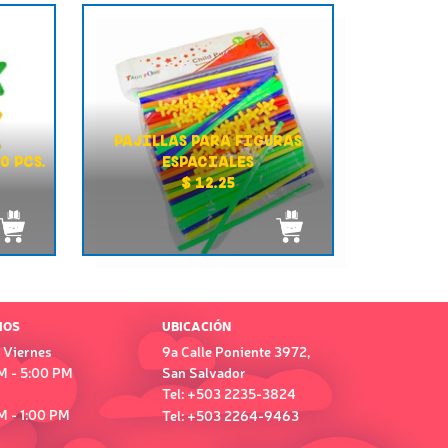
PAJILLAS PARA FIGURAS
0 PCS.
ESPACIALES
$ 12.25
IOS
UBICACIÓN
 Viernes
9a Calle Poniente 3972,
M - 5:00 PM
San Salvador
Tel: +503 2235-3824
M - 1:00 PM
Tel: +503 2264-9463