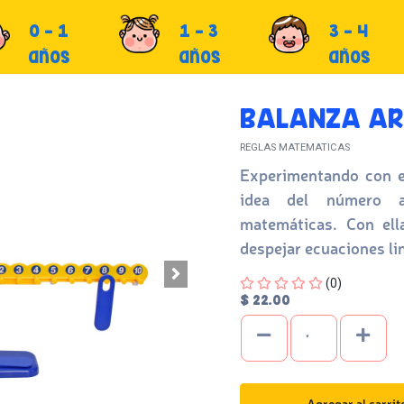
0 - 1
1 - 3
3 - 4
años
años
años
BALANZA A
REGLAS MATEMATICAS
Experimentando con es
idea del número a
matemáticas. Con ella
despejar ecuaciones li
Four out of Five Stars
(0)
$ 22.00
Agregar al carrit