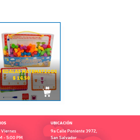
O KOALAS MATEMATICOS
$ 16.50
IOS
UBICACIÓN
 Viernes
9a Calle Poniente 3972,
M - 5:00 PM
San Salvador