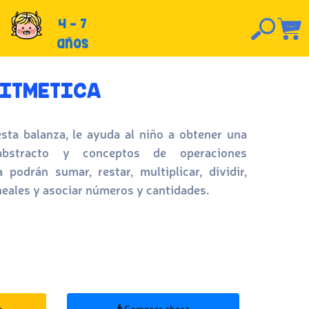
4 - 7
años
RITMETICA
ta balanza, le ayuda al niño a obtener una
bstracto y conceptos de operaciones
 podrán sumar, restar, multiplicar, dividir,
neales y asociar números y cantidades.
o
Comprar ahora