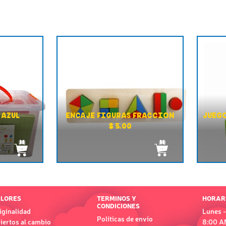
 AZUL
ENCAJE FIGURAS FRACCION
JUEG
$ 5.00
LORES
TERMINOS Y
HORAR
CONDICIONES
iginalidad
Lunes -
Políticas de envío
iertos al cambio
8:00 A